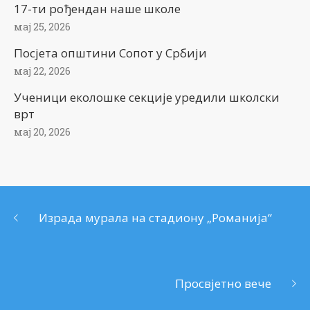
17-ти рођендан наше школе
мај 25, 2026
Посјета општини Сопот у Србији
мај 22, 2026
Ученици еколошке секције уредили школски
врт
мај 20, 2026
Израда мурала на стадиону „Романија“
Просвјетно вече