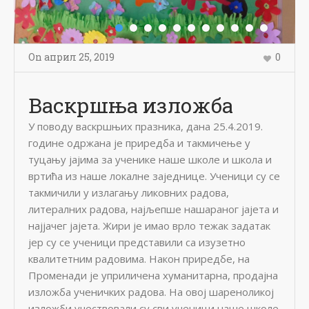
On
април 25
,
2019
0
Васкршња изложба
У поводу васкршњих празника, дана 25.4.2019.
године одржана је приредба и такмичење у
туцању јајима за ученике наше школе и школа и
вртића из наше локалне заједнице. Ученици су се
такмичили у излагању ликовних радова,
литералних радова, најљепше нашараног јајета и
најјачег јајета. Жири је имао врло тежак задатак
јер су се ученици представили са изузетно
квалитетним радовима. Након приредбе, на
Променади је уприличена хуманитарна, продајна
изложба ученичких радова. На овој шареноликој
изложби учествовали су сви ученици наше школе