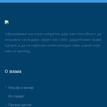
Образовање као кључ напретка даје нам способност да
исправно сагледамо свијет око себе, дадоносимо праве
одлуке и да на најбољи начин искористимо шансе које
нам се прижају...
О нама
Мисија и визија
Историјат
Органи школе