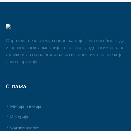
Образовање као кључ напретка даје нам способност да
исправно сагледамо свијет око себе, дадоносимо праве
одлуке и да на најбољи начин искористимо шансе које
нам се прижају...
О нама
Мисија и визија
Историјат
Органи школе