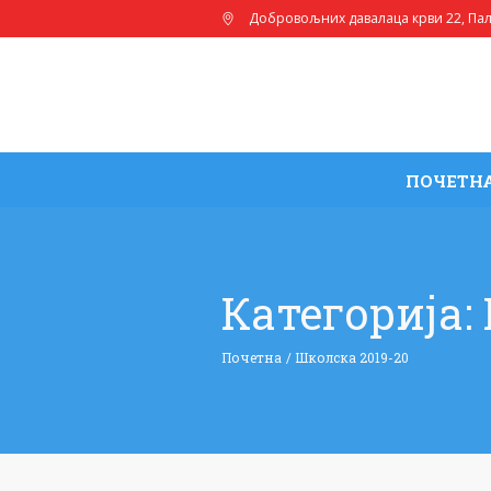
Добровољних давалаца крви 22
, Па
ПОЧЕТН
Категорија:
Почетна
/
Школска 2019-20