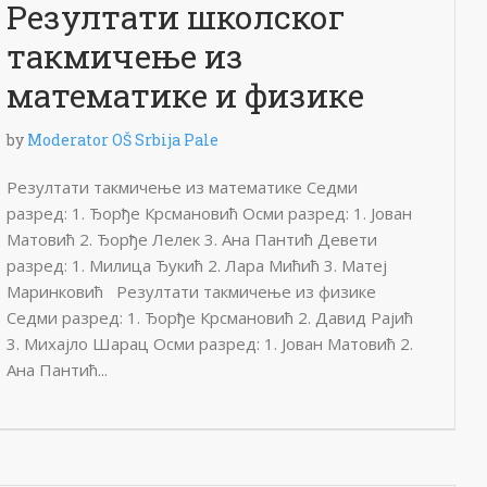
Резултати школског
такмичење из
математике и физике
by
Moderator OŠ Srbija Pale
Резултати такмичење из математике Седми
разред: 1. Ђорђе Крсмановић Осми разред: 1. Јован
Матовић 2. Ђорђе Лелек 3. Ана Пантић Девети
разред: 1. Милица Ђукић 2. Лара Мићић 3. Матеј
Маринковић Резултати такмичење из физике
Седми разред: 1. Ђорђе Крсмановић 2. Давид Рајић
3. Михајло Шарац Осми разред: 1. Јован Матовић 2.
Ана Пантић...