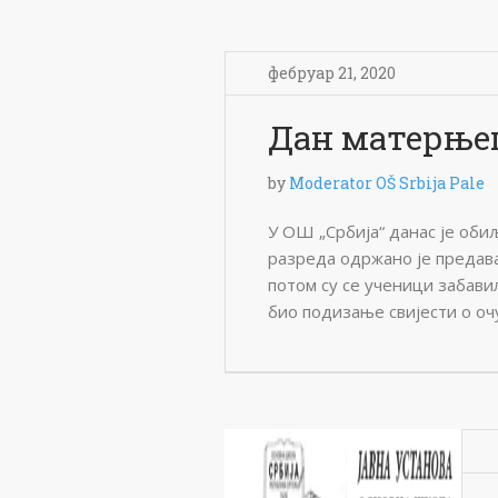
фебруар 21, 2020
Дан матерњег
by
Moderator OŠ Srbija Pale
У ОШ „Србија“ данас је оби
разреда одржано је предава
потом су се ученици забави
био подизање свијести о оч