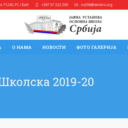
ле
71240
,
РС / БиХ
+387 57 222 200
os206@skolers.org
А
О НАМА
НОВОСТИ
ФОТО ГАЛЕРИЈА
Школска 2019-20