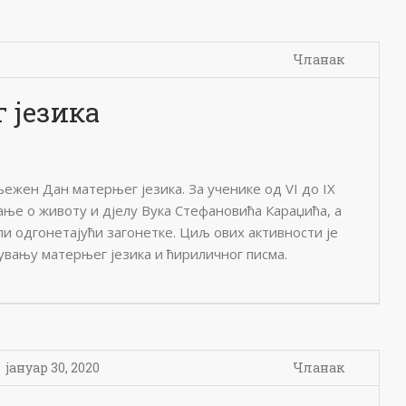
Чланак
 језика
љежен Дан матерњег језика. За ученике од VI до IX
ње о животу и дјелу Вука Стефановића Караџића, а
ли одгонетајући загонетке. Циљ ових активности је
увању матерњег језика и ћириличног писма.
јануар 30, 2020
Чланак