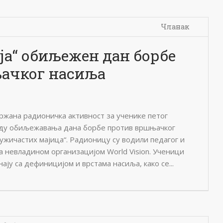
Чланак
ја“ обиљежен дан борбе
ачког насиља
држана радионичка активност за ученике петог
оду обиљежавања дана борбе против вршњачког
ужичастих мајица“. Радионицу су водили педагог и
а невладином организацијом World Vision. Ученици
нају са дефиницијом и врстама насиља, како се...