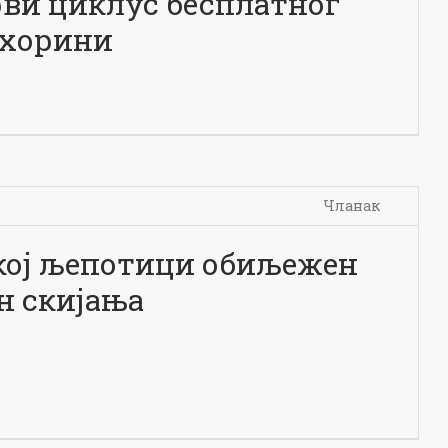
рви циклус бесплатног
ахорини
Чланак
кој љепотици обиљежен
ан скијања