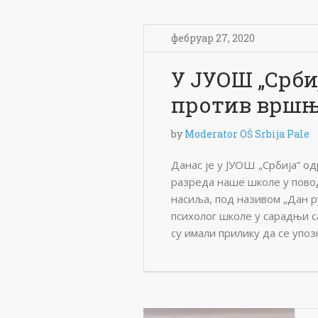
фебруар 27, 2020
У ЈУОШ „Срби
против вршњ
by
Moderator OŠ Srbija Pale
Данас је у ЈУОШ „Србија“ о
разреда наше школе у пов
насиља, под називом „Дан р
психолог школе у сарадњи с
су имали прилику да се упоз