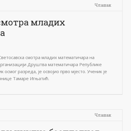
Чланак
смотра младих
а
 Светосавска смотра младих математичара на
организацији Друштва математичара Републике
к осмог разреда, је освојио прво мјесто. Ученик је
внице Тамаре Игњатић.
Чланак