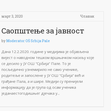
март 3, 2020
Чланак
Саопштење за јавност
by
Moderator OŠ Srbija Pale
Дана 12.2.2020. године у медијима је објављена
вијест о наводном тешком вршњачком насиљу које
се десило у ЈУ ОШ “Србија“ Пале. То је
посљедично узнемирило не само ученике,
родитеље и запослене у ЈУ ОШ “Србија“ већ и
грађане Пала, а и шире. Медији су пренијели
информацију да је група од осам ученика
једанаестогодишњег дјечака у...