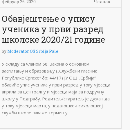
фебруар 26, 2020
Чланак
Обавјештење о упису
ученика у први разред
школске 2020/21 године
by
Moderator OŠ Srbija Pale
У складу са чланом 58. Закона о основном
васпитању и образовању („Службени гласник
Републике Српске“ бр: 44/17) ЈУ ОШ „Србија“
обавиће упис ученика у први разред у току мјесеца
априла за централну и мјесеца маја за подручну
школу у Подграбу. Родитељ/старатељ је дужан да
у току мјесеца марта, у педагошко-психолошкој
служби школе закаже термин у...