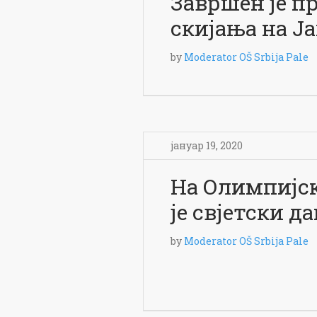
Завршен је п
скијања на Ј
by
Moderator OŠ Srbija Pale
јануар 19, 2020
На Олимпијс
је свјетски д
by
Moderator OŠ Srbija Pale