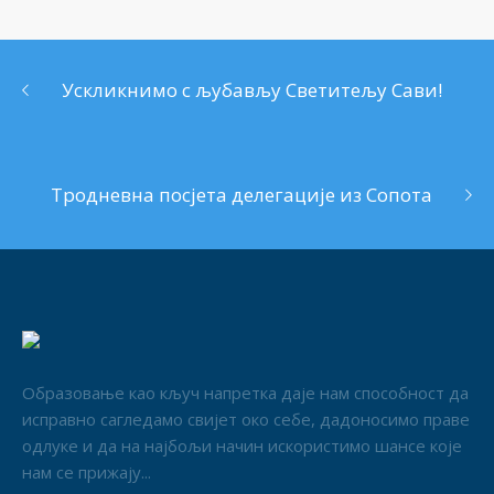
Ускликнимо с љубављу Светитељу Сави!
Тродневна посјета делегације из Сопота
Образовање као кључ напретка даје нам способност да
исправно сагледамо свијет око себе, дадоносимо праве
одлуке и да на најбољи начин искористимо шансе које
нам се прижају...