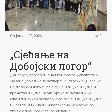
On
јануар 28
,
2026
0
„Сјећање на
Добојски логор“
Данас је у просторијама Економског факултета у
Палама уприличено затварање изложбе „Сјећање
на Добојски логор“, гдје су нашим ученицима и
представницима школе уручене захвалнице.
Овом приликом захваљујемо се нашим ученицима
и наставници Марини Ковачевић на уложеном
труду у процесу културе сјећања.