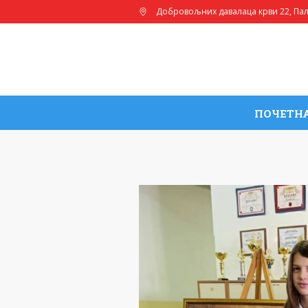
Добровољних давалаца крви 22
, Па
ПОЧЕТН