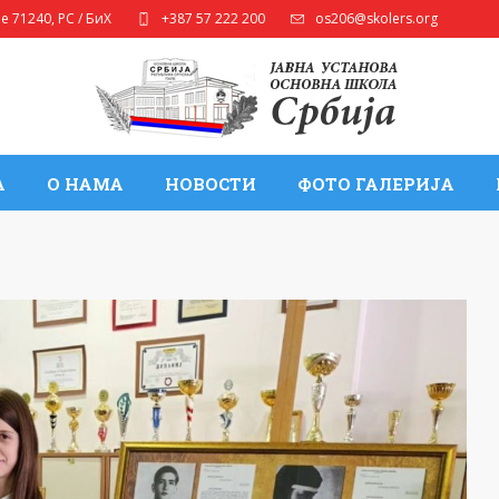
ле
71240
,
РС / БиХ
+387 57 222 200
os206@skolers.org
А
О НАМА
НОВОСТИ
ФОТО ГАЛЕРИЈА