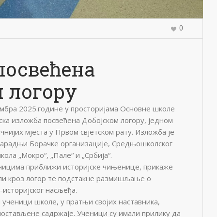
0
посвећена
 логору
ембра 2025.године у просторијама Основне школе
јска изложба посвећена Добојском логору, једном
ичнијих мјеста у Првом свјетском рату. Изложба је
сарадњи Борачке организације, Средњошколског
ола „Мокро“, „Пале“ и „Србија“.
ницима приближи историјске чињенице, прикаже
ли кроз логор те подстакне размишљање о
-историјског насљеђа.
 ученици школе, у пратњи својих наставника,
постављене садржаје. Ученици су имали прилику да