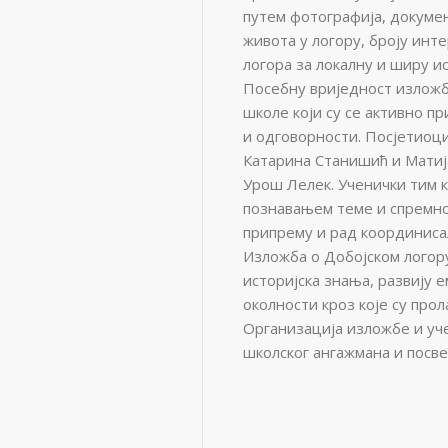
путем фотографија, докумен
живота у логору, броју инт
логора за локалну и ширу ис
Посебну вриједност изложб
школе који су се активно п
и одговорности. Посјетиоц
Катарина Станишић и Матија
Урош Лелек. Ученички тим к
познавањем теме и спремно
припрему и рад координисал
Изложба о Добојском логор
историјска знања, развију 
околности кроз које су про
Организација изложбе и уче
школског ангажмана и посве