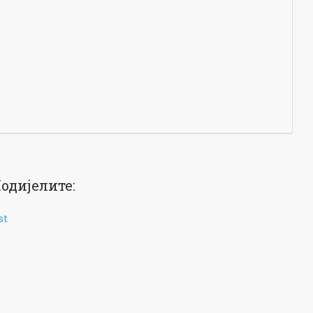
одијелите:
st