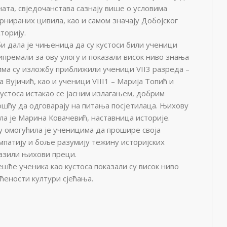
ата, свједочанстава сазнају више о условима
ернираних цивила, као и самом значају Добојског
торију.
и дала је чињеница да су кустоси били ученици
рипремали за ову улогу и показали висок ниво знања
има су изложбу приближили ученици VII3 разреда –
 Вујичић, као и ученици VIII1 – Марија Топић и
устоса истакао се јасним излагањем, добрим
шћу да одговарају на питања посјетилаца. Њихову
а је Марина Ковачевић, наставница историје.
у омогућила је ученицима да прошире своја
емпатију и боље разумију тежину историјских
лазили њихови преци.
шће ученика као кустоса показали су висок ниво
ћености култури сјећања.