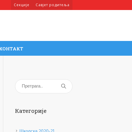
Секције
Савјет родитеља
КОНТАКТ
Категорије
Школска 2020-21