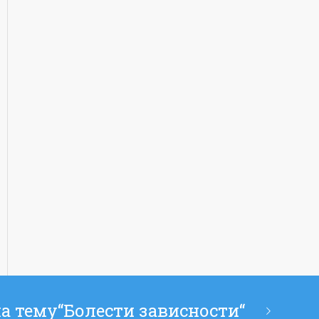
а тему“Болести зависности“