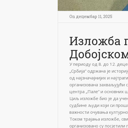
On
децембар 11
,
2025
Изложба 
Добојском
У периоду од 8. до 12. дец
„Србија“ одржана је истори
од најзначајнијих и најтраг
организована захваљујући 
центра „Пале“ и основних шк
Циљ изложбе био је да уче
судбине људи који си прош
важности очувања културно
Током трајања изложбе, сви
организовано су посјетили 