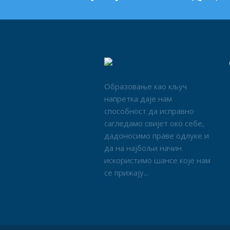
Образовање као кључ
напретка даје нам
способност да исправно
сагледамо свијет око себе,
дадоносимо праве одлуке и
да на најбољи начин
искористимо шансе које нам
се прижају...