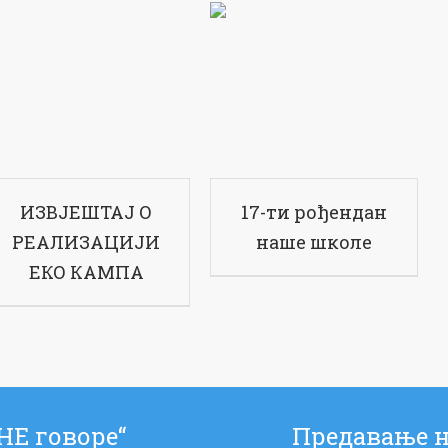
ИЗВЈЕШТАЈ О
17-ти рођендан
РЕАЛИЗАЦИЈИ
наше школе
ЕКО КАМПА
НЕ говоре“
Предавање н