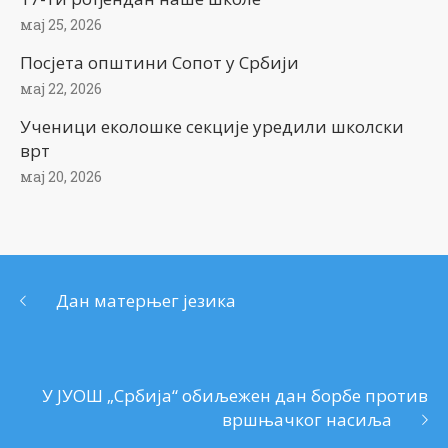
мај 25, 2026
Посјета општини Сопот у Србији
мај 22, 2026
Ученици еколошке секције уредили школски
врт
мај 20, 2026
Дан матерњег језика
У ЈУОШ „Србија“ обиљежен дан борбе против
вршњачког насиља