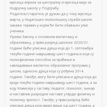
мјесеца априла за централну и мјесеца маја за
подручну школу у Подграбу.
Родитељ/старатељ је дужан да у току мјесеца
марта, у педагошко-психолошкој служби школе
закаже термин у којем ће бити обављен упис
ученика.
Према Закону о основном васпитању и
образовању, у први разред школске 2020/21.
године биће уписана дјеца која до 1. септембра
текуће године навршавају шест година и која су
психофизички способна за праћење и
савладавање васпитно-образовног програма у
школи, односно дјеца која су рођена 2014.
године. Такође, могу бити уписана и дјеца која до
краја текуће године навршавају шест година, а за
коју Комисија у саставу: педагог, психолог, љекар
и наставник разредне наставе утврде физичку и
психичку зрелост. Такође, у први разред биће
уписана дјеца која имају више од шест година, а