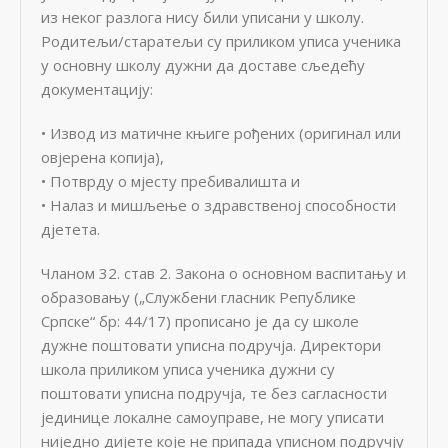
из неког разлога нису били уписани у школу.
Родитељи/старатељи су приликом уписа ученика
у основну школу дужни да доставе сљедећу
документацију:
• Извод из матичне књиге рођених (оригинал или
овјерена копија),
• Потврду о мјесту пребивалишта и
• Налаз и мишљење о здравственој способности
дјетета.
Чланом 32. став 2. Закона о основном васпитању и
образовању („Службени гласник Републике
Српске“ бр: 44/17) прописано је да су школе
дужне поштовати уписна подручја. Директори
школа приликом уписа ученика дужни су
поштовати уписна подручја, те без сагласности
јединице локалне самоуправе, не могу уписати
ниједно дијете које не припада уписном подручју