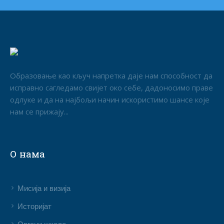
Образовање као кључ напретка даје нам способност да
исправно сагледамо свијет око себе, дадоносимо праве
одлуке и да на најбољи начин искористимо шансе које
нам се прижају...
О нама
Мисија и визија
Историјат