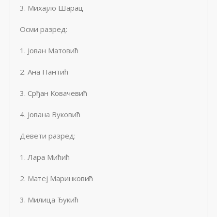
3. Михајло Шарац
Осми разред:
1. Јован Матовић
2. Ана Пантић
3. Срђан Ковачевић
4. Јована Вуковић
Девети разред:
1. Лара Мићић
2. Матеј Маринковић
3. Милица Ђукић