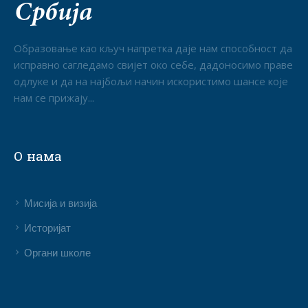
Образовање као кључ напретка даје нам способност да
исправно сагледамо свијет око себе, дадоносимо праве
одлуке и да на најбољи начин искористимо шансе које
нам се прижају...
О нама
Мисија и визија
Историјат
Органи школе