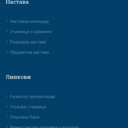
Настава
Наставни календар
Учионице и кабинети
Разредна настава
Предметна настава
Линкови
Facebook презентација
Youtube страница
Општина Пале
Министарство просвјете и културе