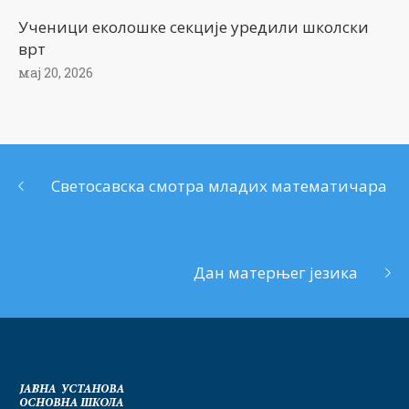
Ученици еколошке секције уредили школски
врт
мај 20, 2026
Светосавска смотра младих математичара
Дан матерњег језика