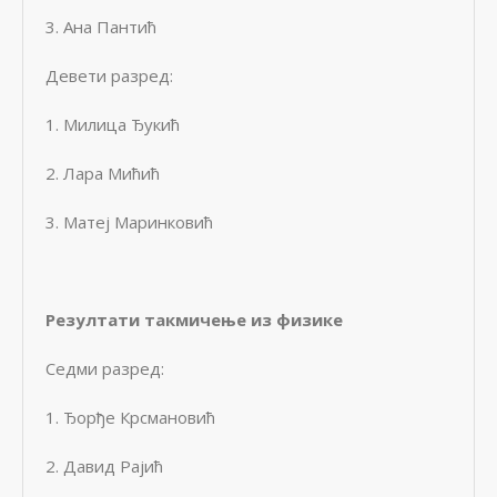
3. Ана Пантић
Девети разред:
1. Милица Ђукић
2. Лара Мићић
3. Матеј Маринковић
Резултати такмичење из физике
Седми разред:
1. Ђорђе Крсмановић
2. Давид Рајић