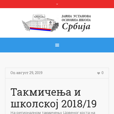
On
август 29
,
2019
0
Такмичења и
школској 2018/19
На регионалном такмичењу Црвеног крста на