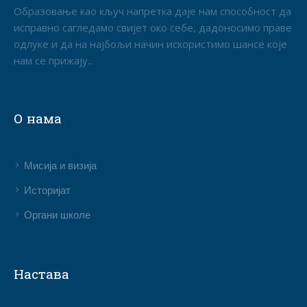
Образовање као кључ напретка даје нам способност да
исправно сагледамо свијет око себе, дадоносимо праве
одлуке и да на најбољи начин искористимо шансе које
нам се прижају...
О нама
Мисија и визија
Историјат
Органи школе
Настава