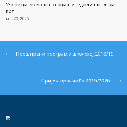
Ученици еколошке секције уредили школски
врт
мај 20, 2026
Проширени програм у школској 2018/19
Пријем првачића 2019/2020.