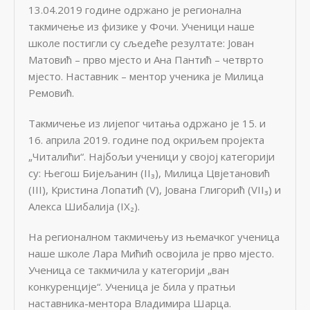
13.04.2019 године одржано је регионална
такмичење из физике у Фочи. Ученици наше
школе постигли су сљедеће резултате: Јован
Матовић – прво мјесто и Ана Пантић – четврто
мјесто. Наставник – ментор ученика је Милица
Ремовић.
Такмичење из лијепог читања одржано је 15. и
16. априла 2019. године под окриљем пројекта
„Читалићи“. Најбољи ученици у својој категорији
су: Његош Бијељанин (II₃), Милица Цвјетановић
(III), Кристина Лопатић (V), Јована Глигорић (VII₃) и
Алекса Шибалија (IX₂).
На регионалном такмичењу из њемачког ученица
наше школе Лара Мићић освојила је прво мјесто.
Ученица се такмичила у категорији „ван
конкуренције“. Ученица је била у пратњи
наставника-ментора Владимира Шарца.