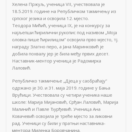
Хелена Пржуљ, ученица VII, учествовала је
18.5.2019. године на Републичком такмичењу из
српског језика и освојила 12. мјесто.
Теодора Мићић, ученица IX, је на конкурсу за
најљепши ћирилични рукопис под називом „Моја
оловка пише ћирилицом“ освојила прво мјесто, тј.
награду Златно перо, а Јана Маринковић је
добила похвалу јер је била међу првих десет.
Наставник-ментор ученица је Радомирка
Лаловић.
Републичко такмичење „Дјеца у саобраћају“
одржано је 30. и 31. маја 2019. године у Бања
Врућици. Учествовала су четири ученика наше
школе: Марија Мијановић, Срђан Лаловић, Марија
Малинић и Павле Ђурђевић. Ученица Ана
Ковачевић освојила је треће мјесто за ликовни
рад. Ученици су били у пратњи наставника-
ментора Миленка Боровчанина.