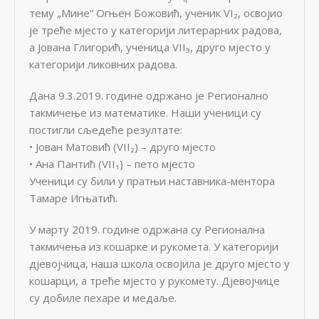
тему „Мине“ Огњен Божовић, ученик VI₂, освојио
је треће мјесто у категорији литерарних радова,
а Јована Глигорић, ученица VII₃, друго мјесто у
категорији ликовних радова.
Дана 9.3.2019. године одржано је Регионално
такмичење из математике. Наши ученици су
постигли сљедеће резултате:
• Јован Матовић (VII₂) – друго мјесто
• Ана Пантић (VII₁) – пето мјесто
Ученици су били у пратњи наставника-ментора
Тамаре Игњатић.
У марту 2019. године одржана су Регионална
такмичења из кошарке и рукомета. У категорији
дјевојчица, наша школа освојила је друго мјесто у
кошарци, а треће мјесто у рукомету. Дјевојчице
су добиле пехаре и медаље.