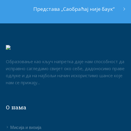
Представа „Саобраћај није баук“
Образовање као кључ напретка даје нам способност да
исправно сагледамо свијет око себе, дадоносимо праве
одлуке и да на најбољи начин искористимо шансе које
нам се прижају...
О нама
Мисија и визија