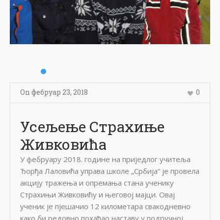
On
фебруар 23
,
2018
0
Усељење Страхиње
Живковића
У фебруару 2018. године на приједлог учитеља
Ђорђа Лаловића управа школе „Србија“ је провела
акцију тражења и опремања стана ученику
Страхињи Живковићу и његовој мајци. Овај
ученик је пјешачио 12 километара свакодневно
како би редовно похађао наставу у подручној