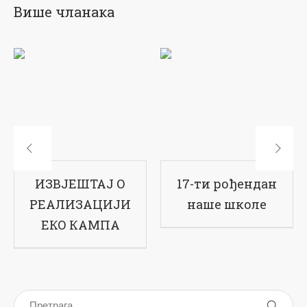
Више чланака
Завршен филм
ИЗВЈЕШТАЈ О
о Еко кампу на
РЕАЛИЗАЦИЈИ
Романији
ЕКО КАМПА