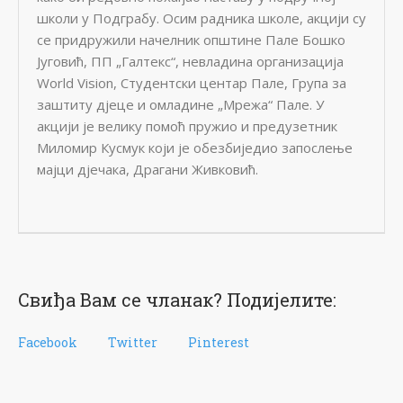
школи у Подграбу. Осим радника школе, акцији су
се придружили начелник општине Пале Бошко
Југовић, ПП „Галтекс“, невладина организација
World Vision, Студентски центар Пале, Група за
заштиту дјеце и омладине „Мрежа“ Пале. У
акцији је велику помоћ пружио и предузетник
Миломир Кусмук који је обезбиједио запослење
мајци дјечака, Драгани Живковић.
Свиђа Вам се чланак? Подијелите:
Facebook
Twitter
Pinterest