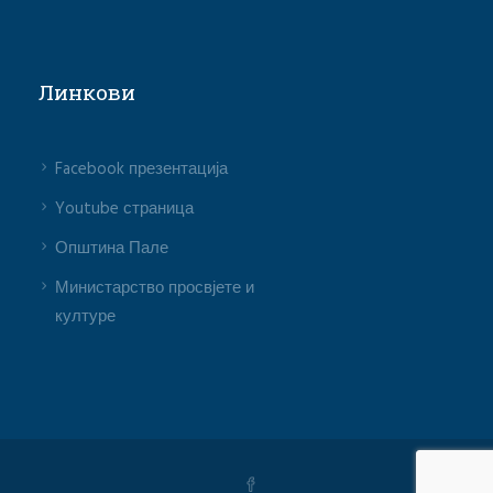
Линкови
Facebook презентација
Youtube страница
Општина Пале
Министарство просвјете и
културе