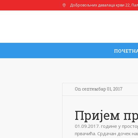
Добровољних давалаца крви 22
, Па
ПОЧЕТН
On
септембар 01
,
2017
Пријем п
01.09.2017. године у прост
првачића. Срдачан дочек 