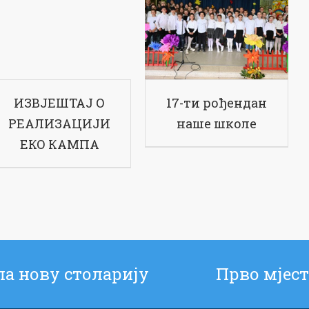
ИЗВЈЕШТАЈ О
17-ти рођендан
РЕАЛИЗАЦИЈИ
наше школе
ЕКО КАМПА
ла нову столарију
Прво мјeст