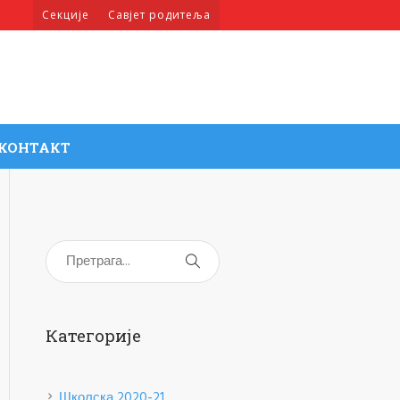
Секције
Савјет родитеља
КОНТАКТ
Категорије
Школска 2020-21