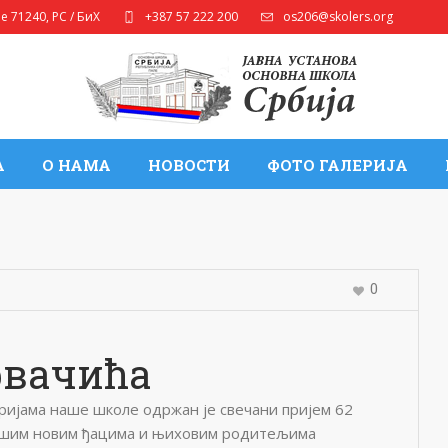
ле
71240
,
РС / БиХ
+387 57 222 200
os206@skolers.org
А
О НАМА
НОВОСТИ
ФОТО ГАЛЕРИЈА
0
рвачића
оријама наше школе одржан је свечани пријем 62
нашим новим ђацима и њиховим родитељима