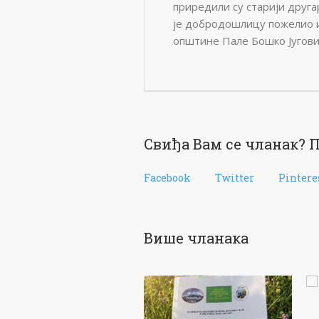
приредили су старији друга
је добродошлицу пожелио 
општине Пале Бошко Југови
Свиђа Вам се чланак? П
Facebook
Twitter
Pintere
Више чланака