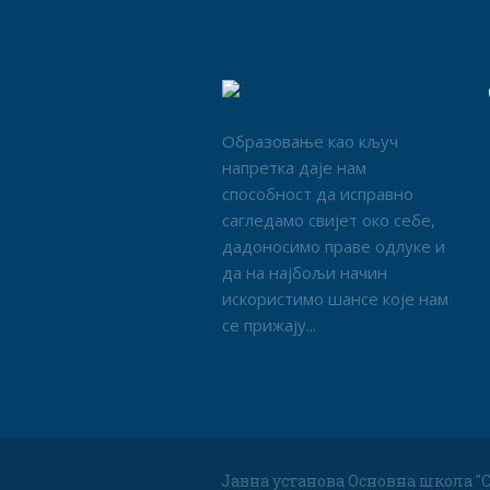
Образовање као кључ
напретка даје нам
способност да исправно
сагледамо свијет око себе,
дадоносимо праве одлуке и
да на најбољи начин
искористимо шансе које нам
се прижају...
Јавна установа Основна школа "С