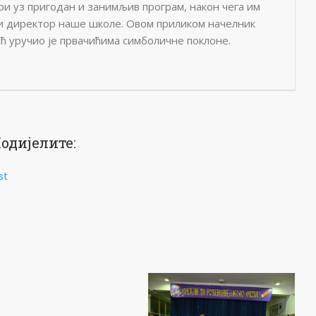
ри уз пригодан и занимљив програм, након чега им
и директор наше школе. Овом приликом начелник
ћ уручио је првачићима симболичне поклоне.
одијелите:
st