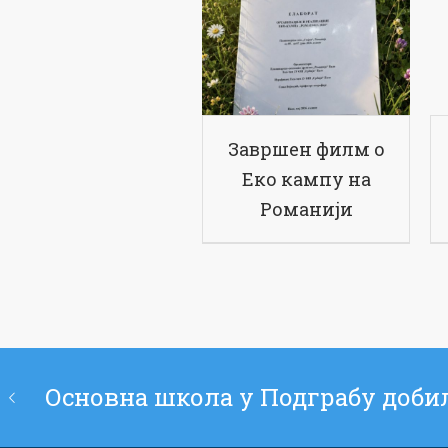
Завршен филм о
Еко кампу на
Романији
Основна школа у Подграбу доби